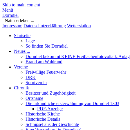
Skip to main content
Menü
Dorndiel
Natur erleben ...
Impressum
Datenschutzerklährung
Wetterstation
Startseite
Lage
So finden Sie Dorndiel
Neues ...
Dorndiel bekommt KEINE Freiflächenfotovoltaik-Anlag
Brand am Waldrand
Vereine
Freiwillige Feuerwehr
DRK
Sportverein
Chronik
Besitzer und Zugehörigkeit
Ortsname
Die urkundliche ersterwähnung von Dorndiel 1303
PDF-Anzeige
Historische Kirche
Historische Details
Schnipsel aus der Geschichte
Eine Wasserburg in Dorndiel?